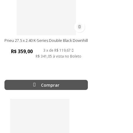
Adicionar à lista de desejos
Pneu 27.5 x 2.40 K-Series Double Black Downhill
3
de
R$ 119,67
R$ 359,00
R$ 341,05
à vista no Boleto
Comprar