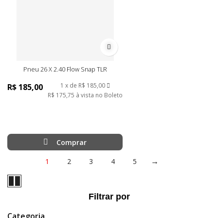
Adicionar à lista de desejos
Pneu 26 X 2.40 Flow Snap TLR
1
de
R$ 185,00
R$ 185,00
R$ 175,75
à vista no Boleto
Comprar
Página
1
2
3
4
5
Você esta lendo a pagina
Página
Página
Página
Página
Página
Próximo
Filtrar por
Categoria