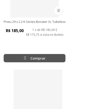
Adicionar à lista de desejos
Pneu 29 x 2.2 K-Series Booster Xc Tubeless
1
de
R$ 185,00
R$ 185,00
R$ 175,75
à vista no Boleto
Comprar