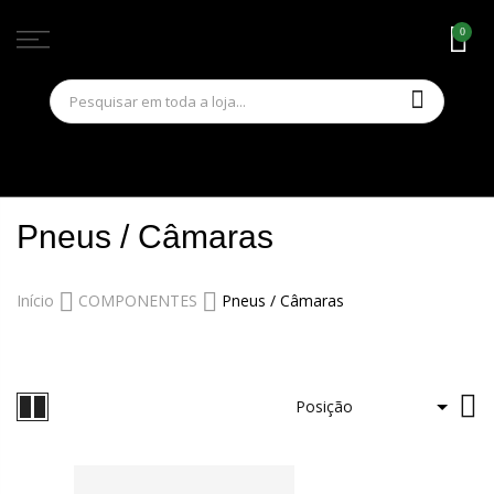
0
Pular
Pneus / Câmaras
para
o
Início
COMPONENTES
Pneus / Câmaras
conteúdo
De
D
D