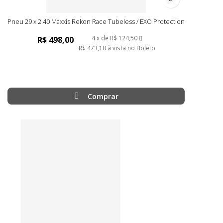
Adicionar à list
Pneu 29 x 2.40 Maxxis Rekon Race Tubeless / EXO Protection
4
de
R$ 124,50
R$ 498,00
R$ 473,10
à vista no Boleto
Comprar